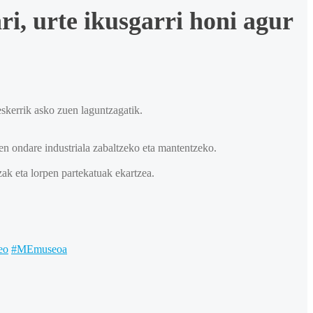
i, urte ikusgarri honi agur
skerrik asko zuen laguntzagatik.
uen ondare industriala zabaltzeko eta mantentzeko.
zak eta lorpen partekatuak ekartzea.
eo
#MEmuseoa