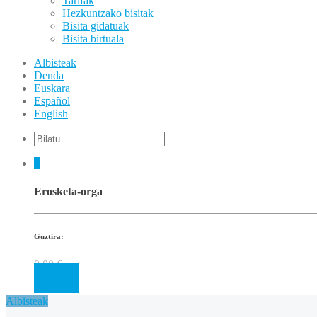
Tarifak
Hezkuntzako bisitak
Bisita gidatuak
Bisita birtuala
Albisteak
Denda
Euskara
Español
English
0
Erosketa-orga
Guztira:
0.00
€
Cart
Albisteak