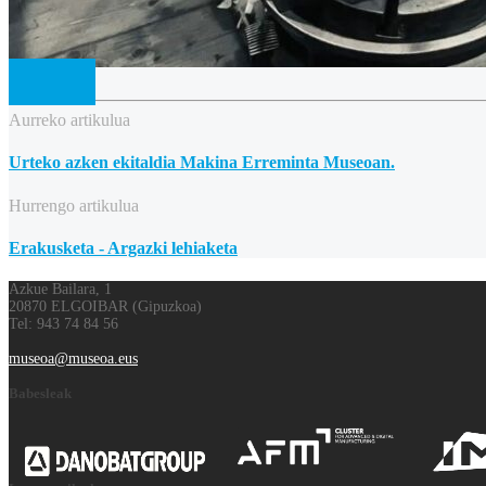
Aurreko artikulua
Urteko azken ekitaldia Makina Erreminta Museoan.
Hurrengo artikulua
Erakusketa - Argazki lehiaketa
Azkue Bailara, 1
20870 ELGOIBAR (Gipuzkoa)
Tel: 943 74 84 56
museoa@museoa.eus
Babesleak