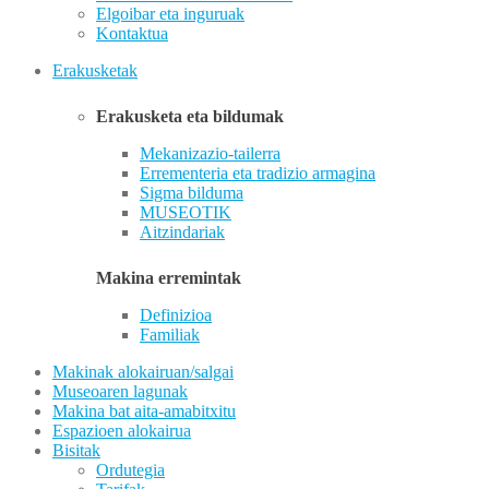
Elgoibar eta inguruak
Kontaktua
Erakusketak
Erakusketa eta bildumak
Mekanizazio-tailerra
Errementeria eta tradizio armagina
Sigma bilduma
MUSEOTIK
Aitzindariak
Makina erremintak
Definizioa
Familiak
Makinak alokairuan/salgai
Museoaren lagunak
Makina bat aita-amabitxitu
Espazioen alokairua
Bisitak
Ordutegia