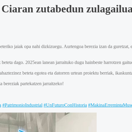
 Ciaran zutabedun zulagailuar
teriko jaiak opa nahi dizkizuegu. Aurtengoa berezia izan da guretzat, e
az beteta dago. 2025ean lanean jarraituko dugu hainbeste harrotzen gait
ahaztezinez beteta egotea eta datorren urtean proiektu berriak, ikaskunt
a bereziak partekatzen jarraitzeko!
a
#PatrimonioIndustrial
#UnFuturoConHistoria
#MakinaErremintaMus