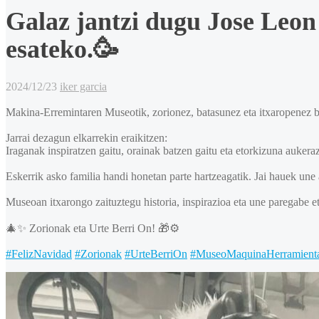
Galaz jantzi dugu Jose Leon
esateko.🥳
2024/12/23
iker garcia
Makina-Erremintaren Museotik, zorionez, batasunez eta itxaropenez be
Jarrai dezagun elkarrekin eraikitzen:
Iraganak inspiratzen gaitu, orainak batzen gaitu eta etorkizuna auker
Eskerrik asko familia handi honetan parte hartzeagatik. Jai hauek une 
Museoan itxarongo zaituztegu historia, inspirazioa eta une paregabe et
🎄✨ Zorionak eta Urte Berri On! 🎁⚙️
#FelizNavidad
#Zorionak
#UrteBerriOn
#MuseoMaquinaHerramient