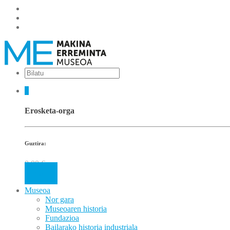
0
Erosketa-orga
Guztira:
0.00
€
Cart
Museoa
Nor gara
Museoaren historia
Fundazioa
Bailarako historia industriala