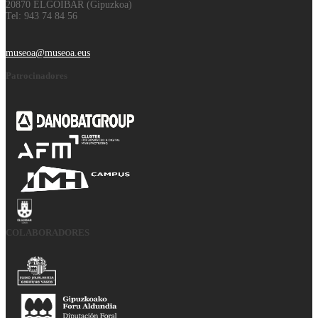
20870 ELGOIBAR (Gipuzkoa)
Tel: 943 74 84 56
museoa@museoa.eus
Patrocinadores
COLABORADORES