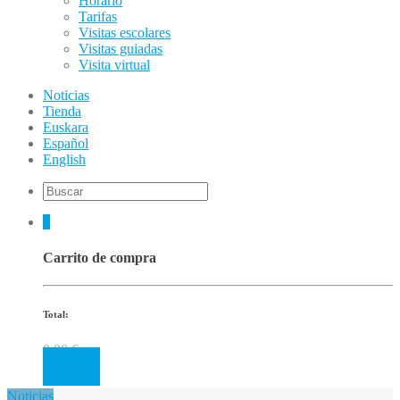
Horario
Tarifas
Visitas escolares
Visitas guiadas
Visita virtual
Noticias
Tienda
Euskara
Español
English
0
Carrito de compra
Total:
0.00
€
Cart
Noticias