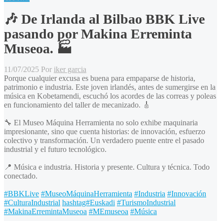
🎶 De Irlanda al Bilbao BBK Live
pasando por Makina Erreminta
Museoa. 🏭
11/07/2025
Por
iker garcia
Porque cualquier excusa es buena para empaparse de historia,
patrimonio e industria. Este joven irlandés, antes de sumergirse en la
música en Kobetamendi, escuchó los acordes de las correas y poleas
en funcionamiento del taller de mecanizado. 🎸
🔧 El Museo Máquina Herramienta no solo exhibe maquinaria
impresionante, sino que cuenta historias: de innovación, esfuerzo
colectivo y transformación. Un verdadero puente entre el pasado
industrial y el futuro tecnológico.
📍 Música e industria. Historia y presente. Cultura y técnica. Todo
conectado.
#BBKLive
#MuseoMáquinaHerramienta
#Industria
#Innovación
#CulturaIndustrial
hashtag#Euskadi
#TurismoIndustrial
#MakinaErremintaMuseoa
#MEmuseoa
#Música