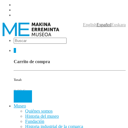
English
Español
Euskara
0
Carrito de compra
Total:
0.00
€
Cart
Museo
Quiénes somos
Historia del museo
Fundación
Historia industrial de la comarca