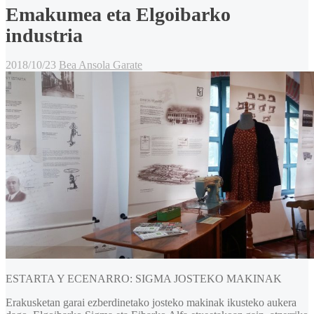
Emakumea eta Elgoibarko
industria
2018/10/23
Bea Ansola Garate
ESTARTA Y ECENARRO: SIGMA JOSTEKO MAKINAK
Erakusketan garai ezberdinetako josteko makinak ikusteko aukera