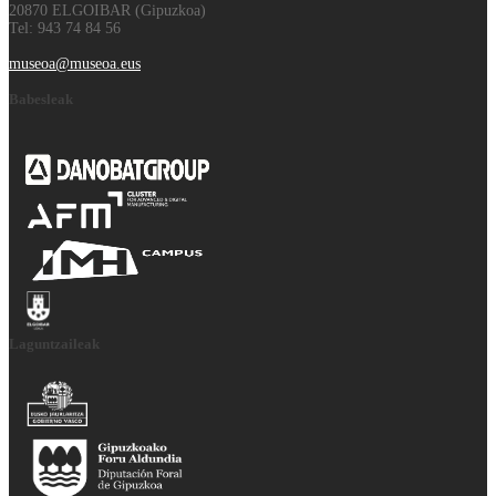
20870 ELGOIBAR (Gipuzkoa)
Tel: 943 74 84 56
museoa@museoa.eus
Babesleak
Laguntzaileak