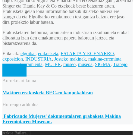
dago. Elgoibarko Sigma eta Eibarko Alfa etxeetakoaz gain, atzerriko
Singer eta Titania Kay & Co etxekoak beste batzuren arten.
Erakusketa gelan lona informatibo batzuk ikusteko aukera ere
izango da eta Elgoibarko emakumeen testigantza batzuk ere jaso
dira proiekzio labur batean.
Erakusketaren helburua, orain artean industrian izkutuan eta erabat
alboratua izan den emakumeren papera balorean jartzea eta
bistaratzearena da.
Etiketak:
elgoibar
,
erakusketa
,
ESTARTA Y ECENARRO
,
exposicion
,
INDUSTRIA
,
Josteko makinak
,
makina-erreminta
,
maquina-herramienta
,
MUJER
,
museo
,
museoa
,
SIGMA
,
Trabajo
Aurreko artikulua
Makinen erakusketa BEC-en kanpokaldean
Hurrengo artikulua
'Fabricando Mujeres' dokumentalaren grabaketa Makina
Erremintaren Museoan.
Azkue Bailara, 1