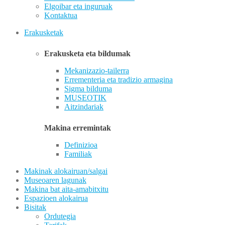
Elgoibar eta inguruak
Kontaktua
Erakusketak
Erakusketa eta bildumak
Mekanizazio-tailerra
Errementeria eta tradizio armagina
Sigma bilduma
MUSEOTIK
Aitzindariak
Makina erremintak
Definizioa
Familiak
Makinak alokairuan/salgai
Museoaren lagunak
Makina bat aita-amabitxitu
Espazioen alokairua
Bisitak
Ordutegia