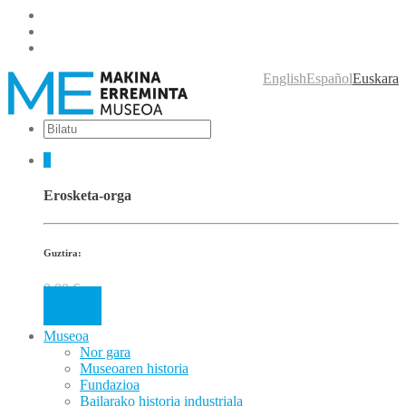
English
Español
Euskara
0
Erosketa-orga
Guztira:
0.00
€
Cart
Museoa
Nor gara
Museoaren historia
Fundazioa
Bailarako historia industriala