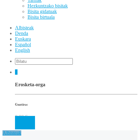
Tarifak
Hezkuntzako bisitak
Bisita gidatuak
Bisita birtuala
Albisteak
Denda
Euskara
Español
English
0
Erosketa-orga
Guztira:
0.00
€
Cart
Albisteak