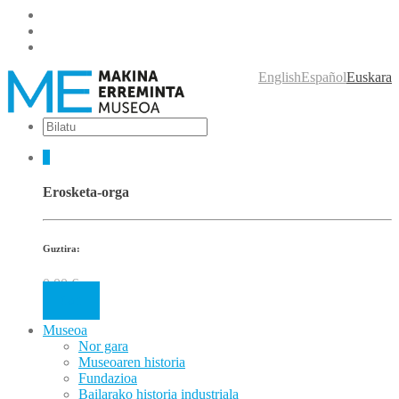
English
Español
Euskara
0
Erosketa-orga
Guztira:
0.00
€
Cart
Museoa
Nor gara
Museoaren historia
Fundazioa
Bailarako historia industriala