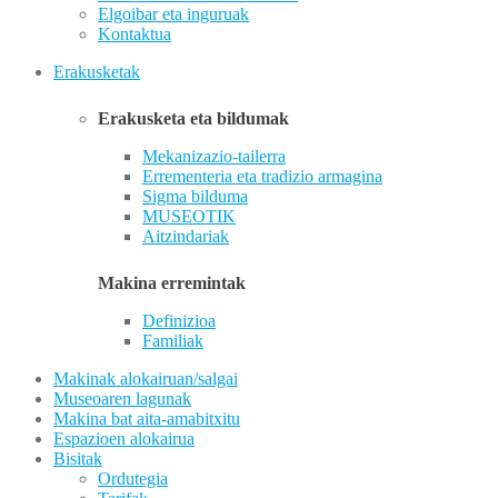
Elgoibar eta inguruak
Kontaktua
Erakusketak
Erakusketa eta bildumak
Mekanizazio-tailerra
Errementeria eta tradizio armagina
Sigma bilduma
MUSEOTIK
Aitzindariak
Makina erremintak
Definizioa
Familiak
Makinak alokairuan/salgai
Museoaren lagunak
Makina bat aita-amabitxitu
Espazioen alokairua
Bisitak
Ordutegia