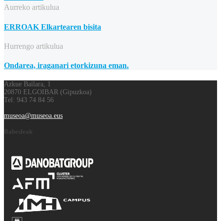
Aurreko artikulua
ERROAK Elkartearen bisita
Hurrengo artikulua
Ondarea, iraganari etorkizuna eman.
Azkue Bailara, 1
20870 ELGOIBAR (Gipuzkoa)
Tel: 943 74 84 56
museoa@museoa.eus
Babesleak