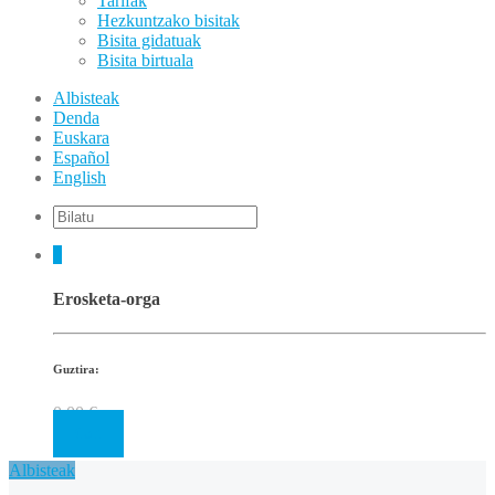
Tarifak
Hezkuntzako bisitak
Bisita gidatuak
Bisita birtuala
Albisteak
Denda
Euskara
Español
English
0
Erosketa-orga
Guztira:
0.00
€
Cart
Albisteak