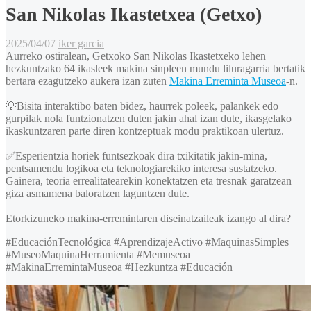
San Nikolas Ikastetxea (Getxo)
2025/04/07
iker garcia
Aurreko ostiralean, Getxoko San Nikolas Ikastetxeko lehen
hezkuntzako 64 ikasleek makina sinpleen mundu liluragarria bertatik
bertara ezagutzeko aukera izan zuten
Makina Erreminta Museoa
-n.
💡Bisita interaktibo baten bidez, haurrek poleek, palankek edo
gurpilak nola funtzionatzen duten jakin ahal izan dute, ikasgelako
ikaskuntzaren parte diren kontzeptuak modu praktikoan ulertuz.
✅Esperientzia horiek funtsezkoak dira txikitatik jakin-mina,
pentsamendu logikoa eta teknologiarekiko interesa sustatzeko.
Gainera, teoria errealitatearekin konektatzen eta tresnak garatzean
giza asmamena baloratzen laguntzen dute.
Etorkizuneko makina-erremintaren diseinatzaileak izango al dira?
#EducaciónTecnológica #AprendizajeActivo #MaquinasSimples
#MuseoMaquinaHerramienta #Memuseoa
#MakinaErremintaMuseoa #Hezkuntza #Educación