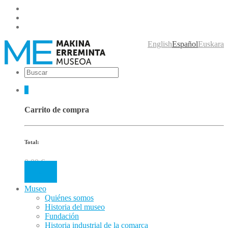
English
Español
Euskara
0
Carrito de compra
Total:
0.00
€
Cart
Museo
Quiénes somos
Historia del museo
Fundación
Historia industrial de la comarca