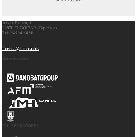
Azkue Bailara, 1
20870 ELGOIBAR (Gipuzkoa)
Tel: 943 74 84 56
museoa@museoa.eus
Patrocinadores
COLABORADORES