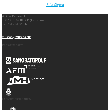
Sala Sigma
Azkue Bailara, 1
20870 ELGOIBAR (Gipuzkoa)
Tel: 943 74 84 56
museoa@museoa.eus
Patrocinadores
COLABORADORES