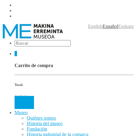
English
Español
Euskara
0
Carrito de compra
Total:
0.00
€
Cart
Museo
Quiénes somos
Historia del museo
Fundación
Historia industrial de la comarca