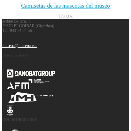
Camisetas de las mascotas del museo
17.00
€
Azkue Bailara, 1
20870 ELGOIBAR (Gipuzkoa)
Tel: 943 74 84 56
museoa@museoa.eus
Patrocinadores
COLABORADORES