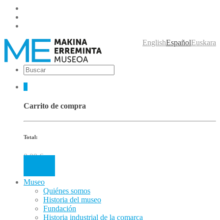
English
Español
Euskara
0
Carrito de compra
Total:
0.00
€
Cart
Museo
Quiénes somos
Historia del museo
Fundación
Historia industrial de la comarca