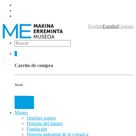
English
Español
Euskara
0
Carrito de compra
Total:
0.00
€
Cart
Museo
Quiénes somos
Historia del museo
Fundación
Historia industrial de la comarca