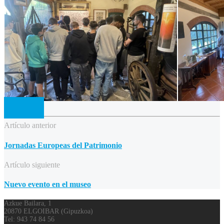
Artículo anterior
Jornadas Europeas del Patrimonio
Artículo siguiente
Nuevo evento en el museo
Azkue Bailara, 1
20870 ELGOIBAR (Gipuzkoa)
Tel: 943 74 84 56