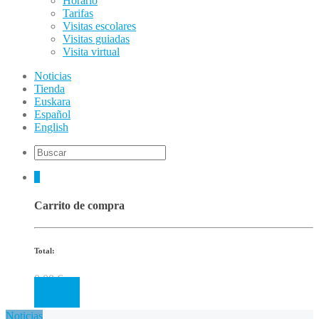
Horario
Tarifas
Visitas escolares
Visitas guiadas
Visita virtual
Noticias
Tienda
Euskara
Español
English
0
Carrito de compra
Total:
0.00
€
Cart
Noticias