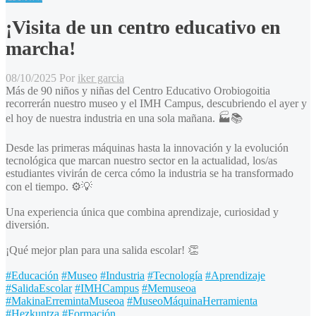
¡Visita de un centro educativo en
marcha!
08/10/2025
Por
iker garcia
Más de 90 niños y niñas del Centro Educativo Orobiogoitia
recorrerán nuestro museo y el IMH Campus, descubriendo el ayer y
el hoy de nuestra industria en una sola mañana. 🏭📚
Desde las primeras máquinas hasta la innovación y la evolución
tecnológica que marcan nuestro sector en la actualidad, los/as
estudiantes vivirán de cerca cómo la industria se ha transformado
con el tiempo. ⚙️💡
Una experiencia única que combina aprendizaje, curiosidad y
diversión.
¡Qué mejor plan para una salida escolar! 👏
#Educación
#Museo
#Industria
#Tecnología
#Aprendizaje
#SalidaEscolar
#IMHCampus
#Memuseoa
#MakinaErremintaMuseoa
#MuseoMáquinaHerramienta
#Hezkuntza
#Formación