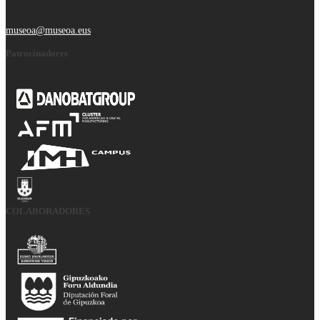
museoa@museoa.eus
Patrocinadores
COLABORADORES