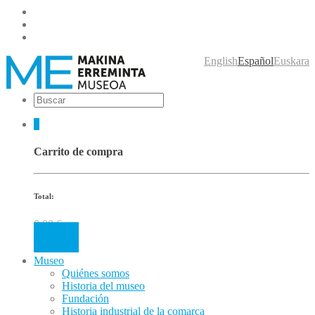
English
Español
Euskara
0
Carrito de compra
Total:
0.00
€
Cart
Museo
Quiénes somos
Historia del museo
Fundación
Historia industrial de la comarca