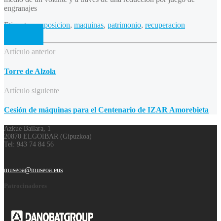
engranajes
Etiquetas:
exposicion
,
maquinas
,
patrimonio
,
recuperacion
Artículo anterior
Torre de Alzola
Artículo siguiente
Cesión de máquinas para el Centenario de IZAR Amorebieta
Azkue Bailara, 1
20870 ELGOIBAR (Gipuzkoa)
Tel: 943 74 84 56
museoa@museoa.eus
Patrocinadores