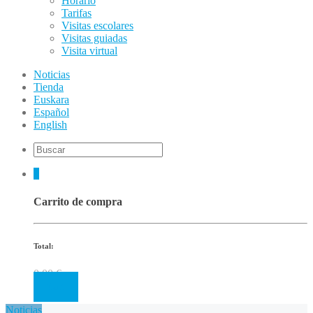
Horario
Tarifas
Visitas escolares
Visitas guiadas
Visita virtual
Noticias
Tienda
Euskara
Español
English
0
Carrito de compra
Total:
0.00
€
Cart
Noticias