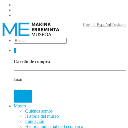
English
Español
Euskara
0
Carrito de compra
Total:
0.00
€
Cart
Museo
Quiénes somos
Historia del museo
Fundación
Historia industrial de la comarca