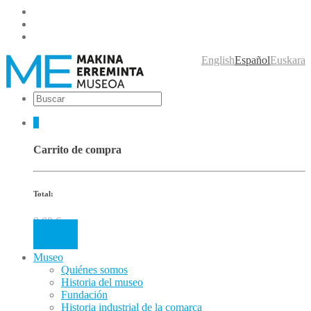
English
Español
Euskara
0
Carrito de compra
Total:
0.00
€
Cart
Museo
Quiénes somos
Historia del museo
Fundación
Historia industrial de la comarca