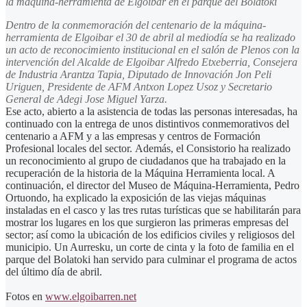
la máquina-herramienta de Elgoibar en el parque del Bolatoki
Dentro de la
conmemoración del centenario de la máquina-
herramienta de Elgoibar
el 30 de abril al mediodía se ha realizado
un
acto de reconocimiento institucional
en el salón de Plenos con la
intervención del Alcalde de Elgoibar Alfredo Etxeberria, Consejera
de Industria Arantza Tapia, Diputado de Innovación Jon Peli
Uriguen, Presidente de AFM Antxon Lopez Usoz y Secretario
General de Adegi Jose Miguel Yarza.
Ese acto, abierto a la asistencia de todas las personas interesadas, ha
continuado con la
entrega de unos distintivos conmemorativos del
centenario a AFM y a las empresas y centros de Formación
Profesional locales del sector.
Además, el Consistorio ha realizado
un
reconocimiento al grupo de ciudadanos que ha trabajado en la
recuperación de la historia de la Máquina Herramienta local.
A
continuación, el
director del Museo de Máquina-Herramienta,
Pedro
Ortuondo, ha explicado la exposición de las viejas máquinas
instaladas en el casco y las tres rutas turísticas que se habilitarán para
mostrar los lugares en los que surgieron las primeras empresas del
sector; así como la ubicación de los edificios civiles y religiosos del
municipio. Un Aurresku, un corte de cinta y la foto de familia en el
parque del Bolatoki han servido para culminar el programa de actos
del último día de abril.
Fotos en
www.elgoibarren.net