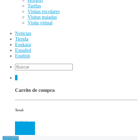
Horario
Tarifas
Visitas escolares
Visitas guiadas
Visita virtual
Noticias
Tienda
Euskara
Español
English
0
Carrito de compra
Total:
0.00
€
Cart
Noticias