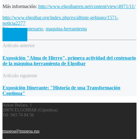
Más información:
http://www.elgoibarren.net/content/view/4971/11/
http://www.elgoibar.org/index.php/es/albiste-gehiago/1571-
noticia2277
Etiquetas:
centenario
,
maquina-herramienta
Artículo anterior
Exposición "Alma de Hierro", primera actividad del centenario
de la máquina-herramienta de Elgoibar
Artículo siguiente
Exposición Itinerante: "Historia de una Transformación
Continua"
Azkue Bailara, 1
20870 ELGOIBAR (Gipuzkoa)
Tel: 943 74 84 56
museoa@museoa.eus