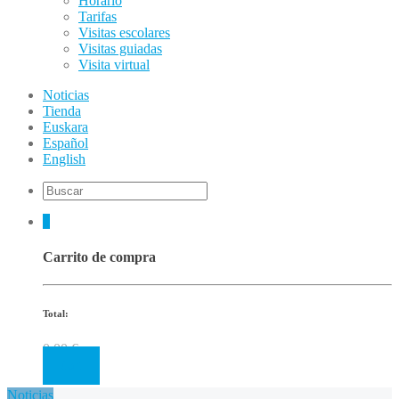
Horario
Tarifas
Visitas escolares
Visitas guiadas
Visita virtual
Noticias
Tienda
Euskara
Español
English
0
Carrito de compra
Total:
0.00
€
Cart
Noticias