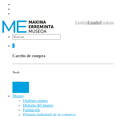
English
Español
Euskara
0
Carrito de compra
Total:
0.00
€
Cart
Museo
Quiénes somos
Historia del museo
Fundación
Historia industrial de la comarca