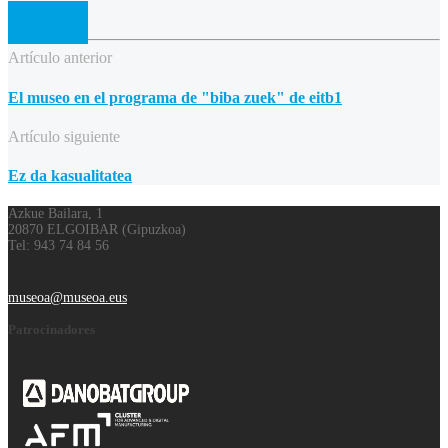
Artículo anterior
El museo en el programa de "biba zuek" de eitb1
Artículo siguiente
Ez da kasualitatea
Azkue Bailara, 1
20870 ELGOIBAR (Gipuzkoa)
Tel: 943 74 84 56
museoa@museoa.eus
Patrocinadores