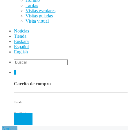
Horario
Tarifas
Visitas escolares
Visitas guiadas
Visita virtual
Noticias
Tienda
Euskara
Español
English
0
Carrito de compra
Total:
0.00
€
Cart
Noticias