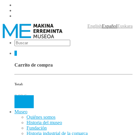
English
Español
Euskara
0
Carrito de compra
Total:
0.00
€
Cart
Museo
Quiénes somos
Historia del museo
Fundación
Historia industrial de la comarca