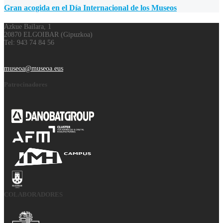
Gran acogida en el Día Internacional de los Museos
Azkue Bailara, 1
20870 ELGOIBAR (Gipuzkoa)
Tel: 943 74 84 56
museoa@museoa.eus
Patrocinadores
COLABORADORES