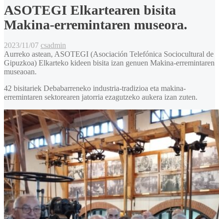
ASOTEGI Elkartearen bisita
Makina-erremintaren museora.
2023/11/07
csadmin
Aurreko astean, ASOTEGI (Asociación Telefónica Sociocultural de
Gipuzkoa) Elkarteko kideen bisita izan genuen Makina-erremintaren
museaoan.
42 bisitariek Debabarreneko industria-tradizioa eta makina-
erremintaren sektorearen jatorria ezagutzeko aukera izan zuten.