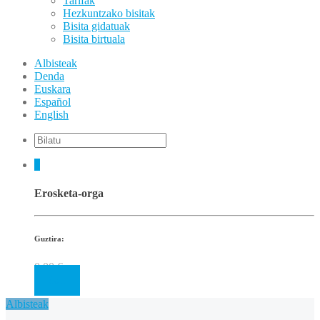
Tarifak
Hezkuntzako bisitak
Bisita gidatuak
Bisita birtuala
Albisteak
Denda
Euskara
Español
English
0
Erosketa-orga
Guztira:
0.00
€
Cart
Albisteak