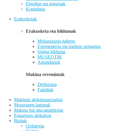
Elgoibar eta inguruak
Kontaktua
Erakusketak
Erakusketa eta bildumak
Mekanizazio-tailerra
Errementeria eta tradizio armagina
Sigma bilduma
MUSEOTIK
Aitzindariak
Makina erremintak
Definizioa
Familiak
Makinak alokairuan/salgai
Museoaren lagunak
Makina bat aita-amabitxitu
Espazioen alokairua
Bisitak
Ordutegia