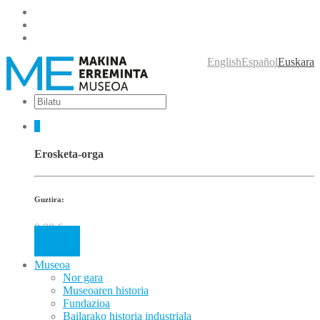
English
Español
Euskara
0
Erosketa-orga
Guztira:
0.00
€
Cart
Museoa
Nor gara
Museoaren historia
Fundazioa
Bailarako historia industriala