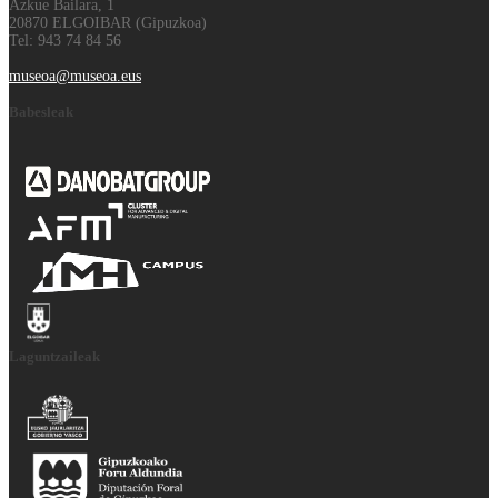
Azkue Bailara, 1
20870 ELGOIBAR (Gipuzkoa)
Tel: 943 74 84 56
museoa@museoa.eus
Babesleak
Laguntzaileak